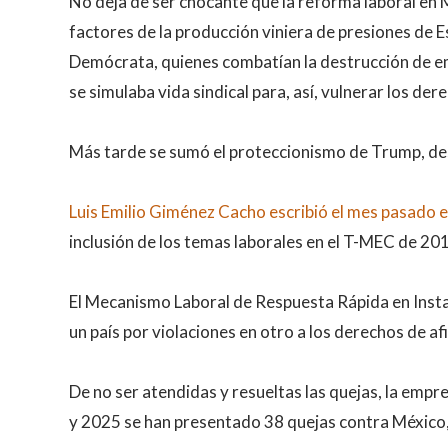
No deja de ser chocante que la reforma laboral en M
factores de la producción viniera de presiones de 
Demócrata, quienes combatían la destrucción de emp
se simulaba vida sindical para, así, vulnerar los der
Más tarde se sumó el proteccionismo de Trump, des
Luis Emilio Giménez Cacho escribió el mes pasado e
inclusión de los temas laborales en el T-MEC de 201
El Mecanismo Laboral de Respuesta Rápida en Insta
un país por violaciones en otro a los derechos de afi
De no ser atendidas y resueltas las quejas, la em
y 2025 se han presentado 38 quejas contra México,