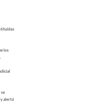
stituidas
ue los
.
dicial
 se
y alertó