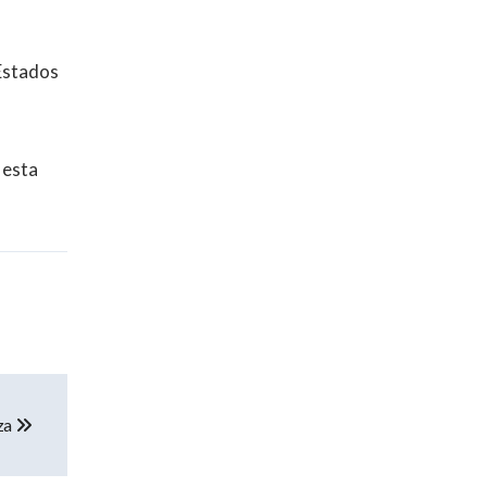
 Estados
 esta
za