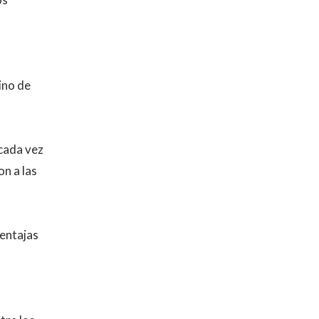
ino de
 cada vez
n a las
ventajas