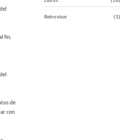
Retrovisor
(1)
l fin,
del
ratos de
nar con
os