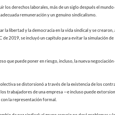
a adecuada remuneración y un genuino sindicalismo.
la libertad y la democracia en la vida sindical y se crearon, a
C de 2019, se incluyó un capítulo para evitar la simulación de
ceso que puede poner en riesgo, incluso, la nueva negociación 
 colectiva se distorsionó a través de la existencia de los cont
e los trabajadores de una empresa —e incluso puede extorsio
 con la representación formal.
mbio de paz sindical: el grupo espurio no dará problemas y l