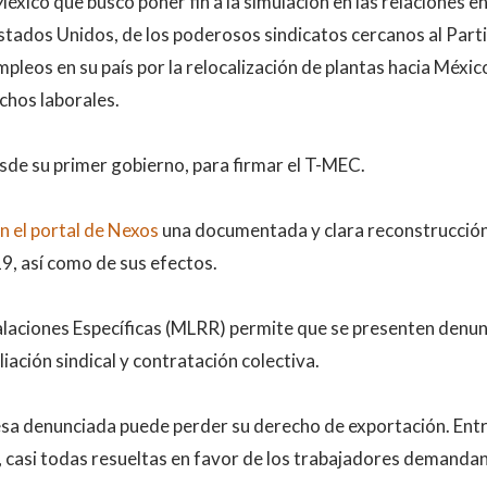
éxico que buscó poner fin a la simulación en las relaciones en
Estados Unidos, de los poderosos sindicatos cercanos al Part
leos en su país por la relocalización de plantas hacia Méxic
echos laborales.
de su primer gobierno, para firmar el T-MEC.
n el portal de Nexos
una documentada y clara reconstrucción
9, así como de sus efectos.
laciones Específicas (MLRR) permite que se presenten denun
liación sindical y contratación colectiva.
presa denunciada puede perder su derecho de exportación. Ent
 casi todas resueltas en favor de los trabajadores demandan