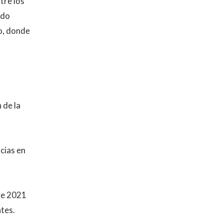
tre los
ido
o, donde
 de la
cias en
re 2021
tes.