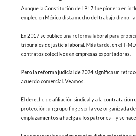
Aunque la Constitución de 1917 fue pionera en incluir los derechos laborales, más de un siglo después el mundo del
empleo en México dista mucho del trabajo digno, l
En 2017 se publicó una reforma laboral para propiciar 
tribunales de justicia laboral. Más tarde, en el T-ME
contratos colectivos en empresas exportadoras.
Pero la reforma judicial de 2024 significa un retro
acuerdo comercial. Veamos.
El derecho de afiliación sindical y a la contratación
protección: un grupo finge ser la voz organizada d
emplazamientos a huelga a los patrones— y se hace
Los empresarios suelen aceptar dicha extorsión a ca