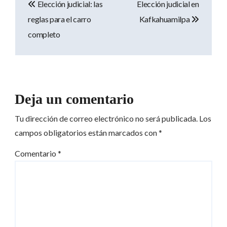
Elección judicial: las
Elección judicial en
de
reglas para el carro
Kafkahuamilpa
entradas
completo
Deja un comentario
Tu dirección de correo electrónico no será publicada.
Los
campos obligatorios están marcados con
*
Comentario
*